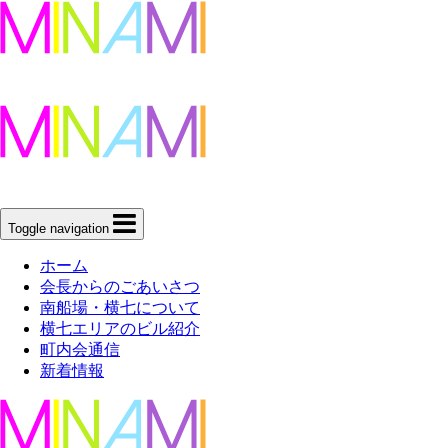
Toggle navigation
ホーム
会長からのごあいさつ
南船場・横七について
横七エリアのビル紹介
町内会通信
新着情報