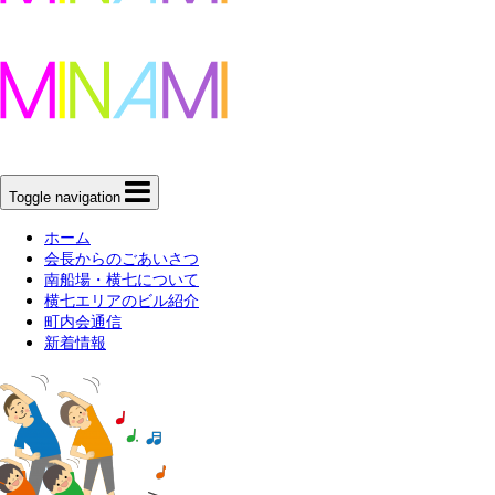
Toggle navigation
ホーム
会長からのごあいさつ
南船場・横七について
横七エリアのビル紹介
町内会通信
新着情報