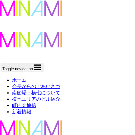
Toggle navigation
ホーム
会長からのごあいさつ
南船場・横七について
横七エリアのビル紹介
町内会通信
新着情報