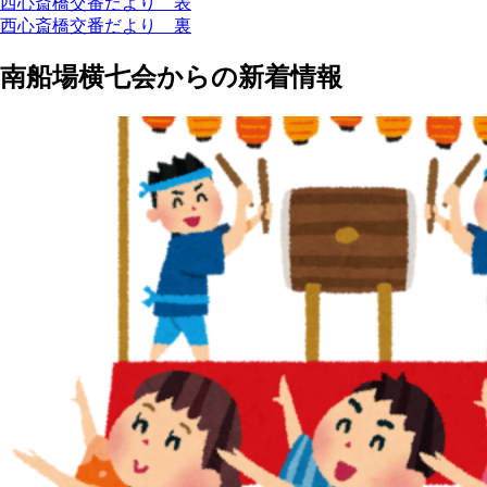
西心斎橋交番だより 表
西心斎橋交番だより 裏
南船場横七会からの新着情報