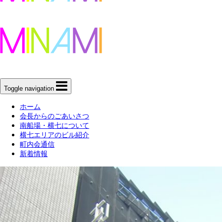
Toggle navigation
ホーム
会長からのごあいさつ
南船場・横七について
横七エリアのビル紹介
町内会通信
新着情報