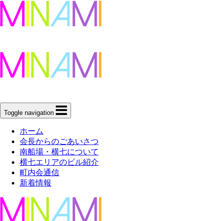
Toggle navigation
ホーム
会長からのごあいさつ
南船場・横七について
横七エリアのビル紹介
町内会通信
新着情報